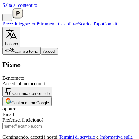
Salta al contenuto
Prezzi
Integrazioni
Strumenti
Casi d'uso
Scarica l'app
Contatti
Italiano
Cambia tema
Accedi
Pixno
Bentornato
Accedi al tuo account
Continua con GitHub
Continua con Google
oppure
Email
Preferisci il telefono?
Continuando, accetti i nostri
Termini di servizio
e
Informativa sulla