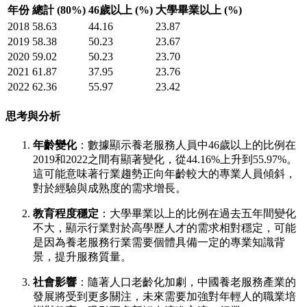
年份
總計 (80%)
46歲以上 (%)
大學畢業以上 (%)
2018
58.63
44.16
23.87
2019
58.38
50.23
23.67
2020
59.02
50.23
23.70
2021
61.87
37.95
23.76
2022
62.36
55.97
23.42
思考與分析
年齡變化
：數據顯示養老服務人員中46歲以上的比例在
2019和2022之間有顯著變化，從44.16%上升到55.97%。
這可能意味著行業趨勢正向年齡較大的專業人員傾斜，
對於經驗與成熟度的需求增長。
教育程度穩定
：大學畢業以上的比例在過去五年間變化
不大，顯示行業對於高學歷人才的需求相對穩定，可能
是因為養老服務行業需要個體具備一定的專業知識背
景，提升服務質量。
社會影響
：隨著人口老齡化加劇，中國養老服務產業的
發展將受到更多關注，未來需要加強對年輕人的職業培