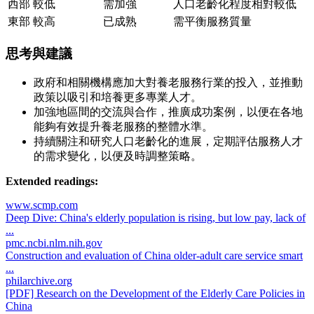
西部
較低
需加強
人口老齡化程度相對較低
東部
較高
已成熟
需平衡服務質量
思考與建議
政府和相關機構應加大對養老服務行業的投入，並推動
政策以吸引和培養更多專業人才。
加強地區間的交流與合作，推廣成功案例，以便在各地
能夠有效提升養老服務的整體水準。
持續關注和研究人口老齡化的進展，定期評估服務人才
的需求變化，以便及時調整策略。
Extended readings:
www.scmp.com
Deep Dive: China's elderly population is rising, but low pay, lack of
...
pmc.ncbi.nlm.nih.gov
Construction and evaluation of China older-adult care service smart
...
philarchive.org
[PDF] Research on the Development of the Elderly Care Policies in
China