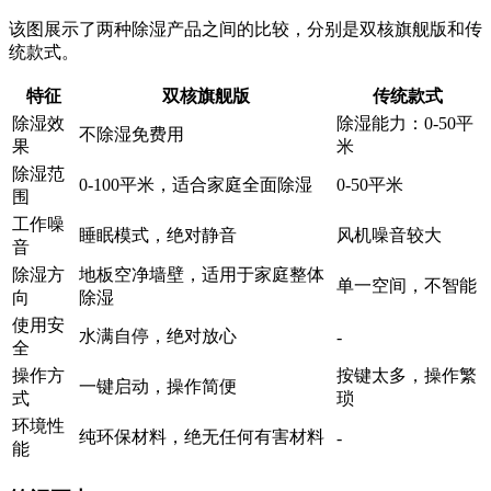
该图展示了两种除湿产品之间的比较，分别是双核旗舰版和传
统款式。
特征
双核旗舰版
传统款式
除湿效
除湿能力：0-50平
不除湿免费用
果
米
除湿范
0-100平米，适合家庭全面除湿
0-50平米
围
工作噪
睡眠模式，绝对静音
风机噪音较大
音
除湿方
地板空净墙壁，适用于家庭整体
单一空间，不智能
向
除湿
使用安
水满自停，绝对放心
-
全
操作方
按键太多，操作繁
一键启动，操作简便
式
琐
环境性
纯环保材料，绝无任何有害材料
-
能