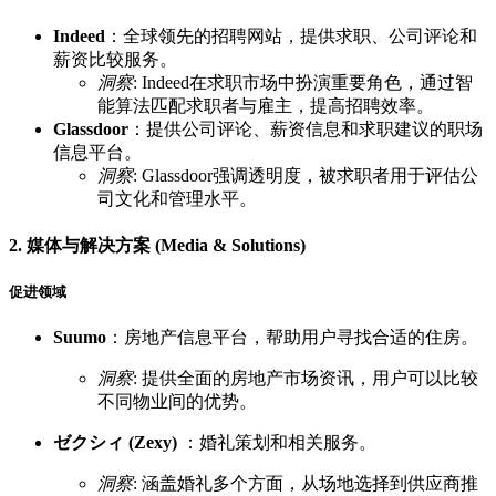
Indeed
：全球领先的招聘网站，提供求职、公司评论和
薪资比较服务。
洞察
: Indeed在求职市场中扮演重要角色，通过智
能算法匹配求职者与雇主，提高招聘效率。
Glassdoor
：提供公司评论、薪资信息和求职建议的职场
信息平台。
洞察
: Glassdoor强调透明度，被求职者用于评估公
司文化和管理水平。
2. 媒体与解决方案 (Media & Solutions)
促进领域
Suumo
：房地产信息平台，帮助用户寻找合适的住房。
洞察
: 提供全面的房地产市场资讯，用户可以比较
不同物业间的优势。
ゼクシィ (Zexy)
：婚礼策划和相关服务。
洞察
: 涵盖婚礼多个方面，从场地选择到供应商推