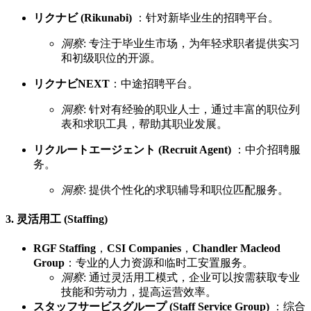
リクナビ (Rikunabi)
：针对新毕业生的招聘平台。
洞察
: 专注于毕业生市场，为年轻求职者提供实习
和初级职位的开源。
リクナビNEXT
：中途招聘平台。
洞察
: 针对有经验的职业人士，通过丰富的职位列
表和求职工具，帮助其职业发展。
リクルートエージェント (Recruit Agent)
：中介招聘服
务。
洞察
: 提供个性化的求职辅导和职位匹配服务。
3. 灵活用工 (Staffing)
RGF Staffing
，
CSI Companies
，
Chandler Macleod
Group
：专业的人力资源和临时工安置服务。
洞察
: 通过灵活用工模式，企业可以按需获取专业
技能和劳动力，提高运营效率。
スタッフサービスグループ (Staff Service Group)
：综合