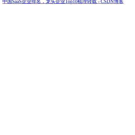
中国SaaS企业排名，龙头企业Top10梳理转载 - CSDN博客