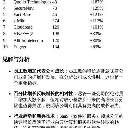
3
Quolio Technologies
48
+167%
4
SecureNavi
73
+125%
5
Fact Base
46
+121%
6
x Mile
374
+117%
7
Cloudbase
120
+101%
8
VBパーク
198
+83%
9
Allt Infotelecom
120
+80%
10
Edgege
134
+69%
见解与分析
员工数增加代表公司成长
：员工数的增长通常意味着公
司业务的扩展和发展。在分析公司成长性时，这也是一
个重要指标。
百分比增长反映增长的相对性
：尽管一些公司的绝对员
工增加人数不多，但相对较小基数所带来的高增长百分
比也值得关注，说明该公司可能具备更高的成长潜力。
行业趋势和新兴技术
：SaaS（软件即服务）领域公司的
快速增长反映了行业向云计算和服务型软件转型的趋