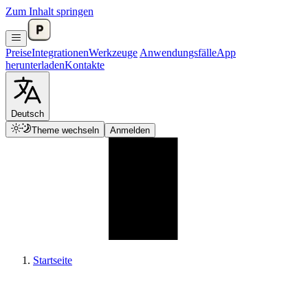
Zum Inhalt springen
Preise
Integrationen
Werkzeuge
Anwendungsfälle
App
herunterladen
Kontakte
Deutsch
Theme wechseln
Anmelden
Startseite