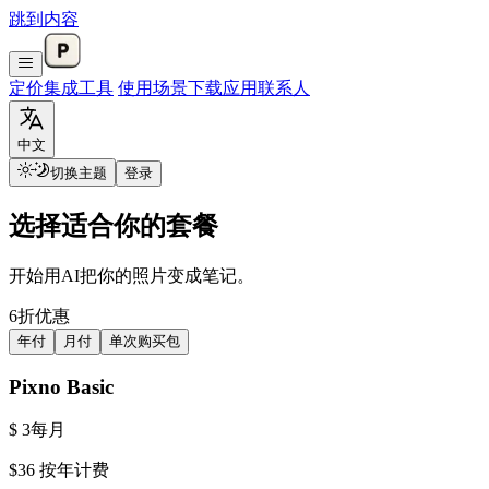
跳到内容
定价
集成
工具
使用场景
下载应用
联系人
中文
切换主题
登录
选择适合你的套餐
开始用AI把你的照片变成笔记。
6折优惠
年付
月付
单次购买包
Pixno Basic
$ 3
每月
$36
按年计费