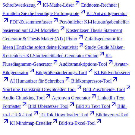
Schreibwerkzeug
KI-Mathe-Löser
Endnoten-Rechner |
Ermitteln Sie die benötigte Prüfungsnote
KI-Antwortgenerator
PDF-Zusammenfasser
Persönlicher KI-Hausaufgabenhelfer
basierend auf LLM-Modellen
Kostenloser Thesis Statement
Generator & Thesis Maker (AI) | Pixno
Zufallsgenerator für
Ideen | Entfache sofort deine Kreativität
Study Guide Maker -
Kostenloser KI-Studienleitfaden-Generator Online
KI-
Flussdiagramm-Generator
Audiotranskriptions-Tool
Avatar-
Bildgenerator
Bildgrößenänderungs-Tool
KI-Bildverbesserer
AI Humanizer für Schreiben
Bildkompressor-Tool
YouTube Transkript-Downloader Tool
Bild-Zuschneide-Tool
Audio Chunking Tool
Acronym Generator
LinkedIn Text
Formatter
Bild-Übersetzer-Tool
Bild-zu-Text-Tool
Bild-
zu-LaTeX-Tool
TikTok Downloader Tool
Bildinverter-Tool
KI Mindmap-Ersteller
Bild-zu-Excel-Tool