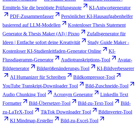
Ermitteln Sie die benötigte Prüfungsnote
KI-Antwortgenerator
PDF-Zusammenfasser
Persönlicher KI-Hausaufgabenhelfer
basierend auf LLM-Modellen
Kostenloser Thesis Statement
Generator & Thesis Maker (AI) | Pixno
Zufallsgenerator für
Ideen | Entfache sofort deine Kreativität
Study Guide Maker -
Kostenloser KI-Studienleitfaden-Generator Online
KI-
Flussdiagramm-Generator
Audiotranskriptions-Tool
Avatar-
Bildgenerator
Bildgrößenänderungs-Tool
KI-Bildverbesserer
AI Humanizer für Schreiben
Bildkompressor-Tool
YouTube Transkript-Downloader Tool
Bild-Zuschneide-Tool
Audio Chunking Tool
Acronym Generator
LinkedIn Text
Formatter
Bild-Übersetzer-Tool
Bild-zu-Text-Tool
Bild-
zu-LaTeX-Tool
TikTok Downloader Tool
Bildinverter-Tool
KI Mindmap-Ersteller
Bild-zu-Excel-Tool