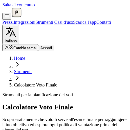
Salta al contenuto
Prezzi
Integrazioni
Strumenti
Casi d'uso
Scarica l'app
Contatti
Italiano
Cambia tema
Accedi
Home
Strumenti
Calcolatore Voto Finale
Strumenti per la pianificazione dei voti
Calcolatore Voto Finale
Scopri esattamente che voto ti serve all'esame finale per raggiungere
il tuo obiettivo ed esplora ogni politica di valutazione prima del
giorno del test.