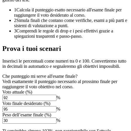
1
Calcola il punteggio esatto necessario all'esame finale per
raggiungere il voto desiderato al corso.
2
Simula finali che contano come verifiche, esami a più parti e
sistemi di valutazione a punti.
3
Comprendi le regole di drop e i pesi effettivi grazie a
spiegazioni trasparenti e passo-passo.
Prova i tuoi scenari
Inserisci le percentuali come numeri tra 0 e 100. Convertiremo tutto
in decimali in automatico e segnaleremo gli obiettivi impossibili.
Che punteggio mi serve all'esame finale?
Vedi esattamente il punteggio necessario al prossimo finale per
raggiungere il voto obiettivo nel corso.
Voto attuale (%)
%
Voto finale desiderato (%)
%
Peso dell’esame finale (%)
%
Ti servirebbe almeno 102%, non raggiungibile con l'attuale