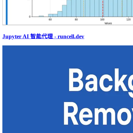
Jupyter AI 智能代理 - runcell.dev