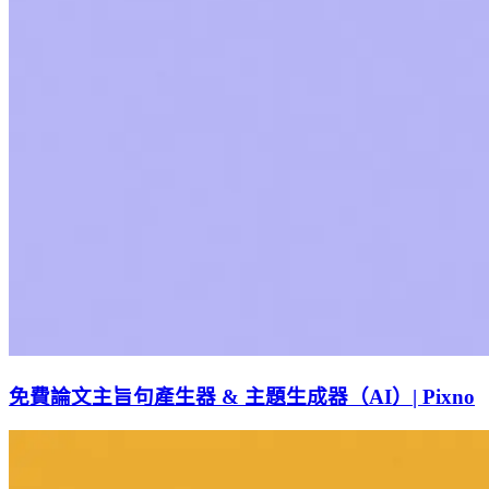
免費論文主旨句產生器 & 主題生成器（AI）| Pixno