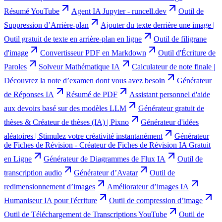
Résumé YouTube
Agent IA Jupyter - runcell.dev
Outil de
Suppression d’Arrière-plan
Ajouter du texte derrière une image |
Outil gratuit de texte en arrière-plan en ligne
Outil de filigrane
d'image
Convertisseur PDF en Markdown
Outil d'Écriture de
Paroles
Solveur Mathématique IA
Calculateur de note finale |
Découvrez la note d’examen dont vous avez besoin
Générateur
de Réponses IA
Résumé de PDF
Assistant personnel d'aide
aux devoirs basé sur des modèles LLM
Générateur gratuit de
thèses & Créateur de thèses (IA) | Pixno
Générateur d'idées
aléatoires | Stimulez votre créativité instantanément
Générateur
de Fiches de Révision - Créateur de Fiches de Révision IA Gratuit
en Ligne
Générateur de Diagrammes de Flux IA
Outil de
transcription audio
Générateur d’Avatar
Outil de
redimensionnement d’images
Améliorateur d’images IA
Humaniseur IA pour l'écriture
Outil de compression d’image
Outil de Téléchargement de Transcriptions YouTube
Outil de