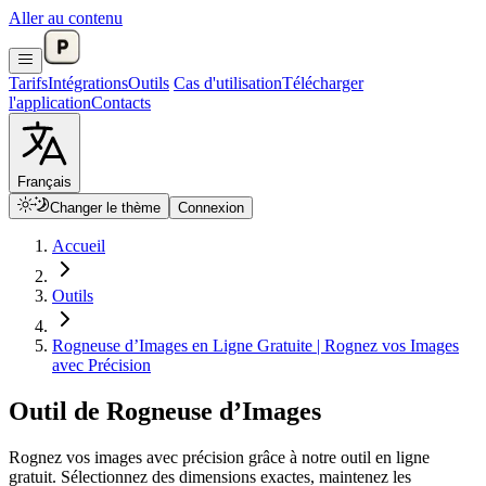
Aller au contenu
Tarifs
Intégrations
Outils
Cas d'utilisation
Télécharger
l'application
Contacts
Français
Changer le thème
Connexion
Accueil
Outils
Rogneuse d’Images en Ligne Gratuite | Rognez vos Images
avec Précision
Outil de Rogneuse d’Images
Rognez vos images avec précision grâce à notre outil en ligne
gratuit. Sélectionnez des dimensions exactes, maintenez les