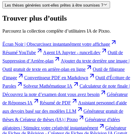
Les thèses générées sont-elles prêtes à être soumises ?
Trouver plus d’outils
Parcourez la collection complète d’utilitaires IA de Pixno.
Écran Noir | Obscurcissez instantanément votre affichage
Résumé YouTube
Agent IA Jupyter - runcell.dev
Outil de
Suppression d’Arrière-plan
Ajouter du texte derrière une image |
Outil gratuit de texte en arrière-plan en ligne
Outil de filigrane
d'image
Convertisseur PDF en Markdown
Outil d'Écriture de
Paroles
Solveur Mathématique IA
Calculateur de note finale |
Découvrez la note d’examen dont vous avez besoin
Générateur
de Réponses IA
Résumé de PDF
Assistant personnel d'aide
aux devoirs basé sur des modèles LLM
Générateur gratuit de
thèses & Créateur de thèses (IA) | Pixno
Générateur d'idées
aléatoires | Stimulez votre créativité instantanément
Générateur
de Fiches de Révision - Créateur de Fiches de Révision IA Gratuit