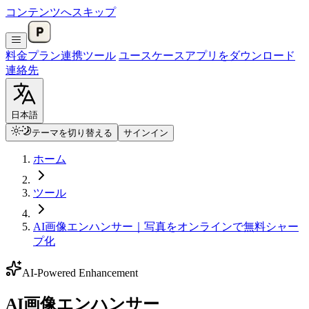
コンテンツへスキップ
料金プラン
連携
ツール
ユースケース
アプリをダウンロード
連絡先
日本語
テーマを切り替える
サインイン
ホーム
ツール
AI画像エンハンサー｜写真をオンラインで無料シャー
プ化
AI-Powered Enhancement
AI画像エンハンサー