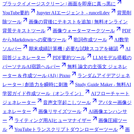
ブラックイメージスクリーン | 画面を即座に真っ黒に
YouTube要約
Jupyter AIエージェント - runcell.dev
背景削
除ツール
画像の背後にテキストを追加 | 無料オンライン
背景テキストツール
画像ウォーターマークツール
PDF
からMarkdownへの変換ツール
歌詞作成ツール
AI数学
ソルバー
期末成績計算機 | 必要な試験スコアを確認
AI
回答ジェネレーター
PDF要約ツール
LLMモデル搭載の
パーソナルAI宿題ヘルパー
無料 論文の主張文 ジェネレ
ーター & 作成ツール (AI) | Pixno
ランダムアイデアジェネ
レーター | 創造力を瞬時に刺激
Study Guide Maker - 無料AI
学習ガイド作成ツール（オンライン）
AIフローチャート
ジェネレーター
音声文字起こしツール
アバター画像ジ
ェネレーター
画像リサイズツール
AI画像エンハンサ
ー
ライティング用AIヒューマナイザー
画像圧縮ツー
ル
YouTubeトランスクリプトダウンローダーツール
画