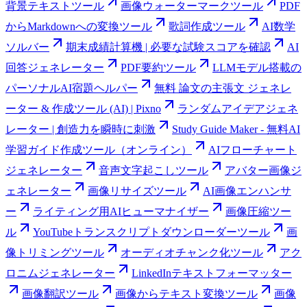
背景テキストツール
画像ウォーターマークツール
PDF
からMarkdownへの変換ツール
歌詞作成ツール
AI数学
ソルバー
期末成績計算機 | 必要な試験スコアを確認
AI
回答ジェネレーター
PDF要約ツール
LLMモデル搭載の
パーソナルAI宿題ヘルパー
無料 論文の主張文 ジェネレ
ーター & 作成ツール (AI) | Pixno
ランダムアイデアジェネ
レーター | 創造力を瞬時に刺激
Study Guide Maker - 無料AI
学習ガイド作成ツール（オンライン）
AIフローチャート
ジェネレーター
音声文字起こしツール
アバター画像ジ
ェネレーター
画像リサイズツール
AI画像エンハンサ
ー
ライティング用AIヒューマナイザー
画像圧縮ツー
ル
YouTubeトランスクリプトダウンローダーツール
画
像トリミングツール
オーディオチャンク化ツール
アク
ロニムジェネレーター
LinkedInテキストフォーマッター
画像翻訳ツール
画像からテキスト変換ツール
画像