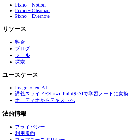
Pixno + Notion
Pixno + Obsidian
Pixno + Evernote
リソース
料金
ブログ
ツール
探索
ユースケース
Image to text AI
講義スライドやPowerPointをAIで学習ノートに変換
オーディオからテキストへ
法的情報
プライバシー
利用規約
フェアユースポリシー