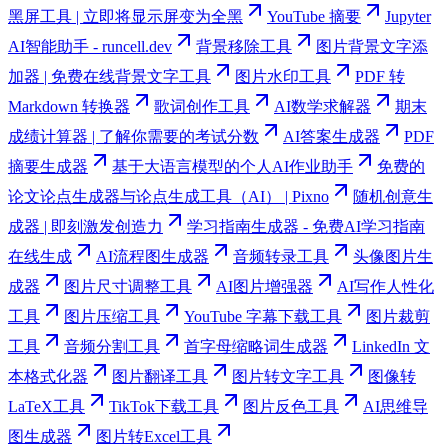
黑屏工具 | 立即将显示屏变为全黑
YouTube 摘要
Jupyter
AI智能助手 - runcell.dev
背景移除工具
图片背景文字添
加器 | 免费在线背景文字工具
图片水印工具
PDF 转
Markdown 转换器
歌词创作工具
AI数学求解器
期末
成绩计算器 | 了解你需要的考试分数
AI答案生成器
PDF
摘要生成器
基于大语言模型的个人AI作业助手
免费的
论文论点生成器与论点生成工具（AI） | Pixno
随机创意生
成器 | 即刻激发创造力
学习指南生成器 - 免费AI学习指南
在线生成
AI流程图生成器
音频转录工具
头像图片生
成器
图片尺寸调整工具
AI图片增强器
AI写作人性化
工具
图片压缩工具
YouTube 字幕下载工具
图片裁剪
工具
音频分割工具
首字母缩略词生成器
LinkedIn 文
本格式化器
图片翻译工具
图片转文字工具
图像转
LaTeX工具
TikTok下载工具
图片反色工具
AI思维导
图生成器
图片转Excel工具