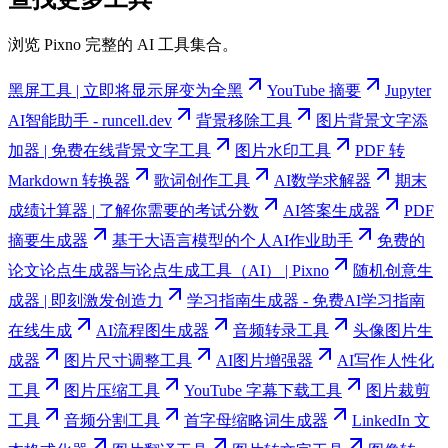
浏览 Pixno 完整的 AI 工具集合。
黑屏工具 | 立即将显示屏变为全黑
YouTube 摘要
Jupyter
AI智能助手 - runcell.dev
背景移除工具
图片背景文字添
加器 | 免费在线背景文字工具
图片水印工具
PDF 转
Markdown 转换器
歌词创作工具
AI数学求解器
期末
成绩计算器 | 了解你需要的考试分数
AI答案生成器
PDF
摘要生成器
基于大语言模型的个人AI作业助手
免费的
论文论点生成器与论点生成工具（AI） | Pixno
随机创意生
成器 | 即刻激发创造力
学习指南生成器 - 免费AI学习指南
在线生成
AI流程图生成器
音频转录工具
头像图片生
成器
图片尺寸调整工具
AI图片增强器
AI写作人性化
工具
图片压缩工具
YouTube 字幕下载工具
图片裁剪
工具
音频分割工具
首字母缩略词生成器
LinkedIn 文